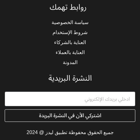
روابط تهمك
k
w
t
t
e
i
a
s
d
t
g
a
سياسة الخصوصية
i
t
r
p
شروط الإستخدام
n
e
a
p
-
r
m
العناية بالشركاء
i
العناية بالعملاء
n
المدونة
النشرة البريدية
اشتركي الأن في النشرة البريدة
جميع الحقوق محفوظة تطبيق ليدز @ 2024