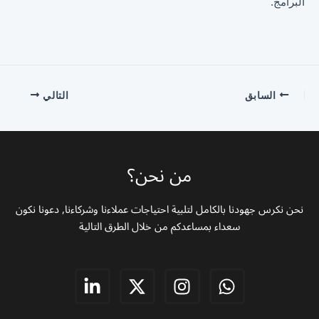
البرامج.
السابق
التالي
من نحن؟
نحن نكرس جهودنا بالكامل لتلبية احتياجات عملاءنا وشركاءنا, دعونا نكون
سعداء بمساعدكم من خلال الطرق التالية
L
X
I
W
i
-
n
h
n
t
s
a