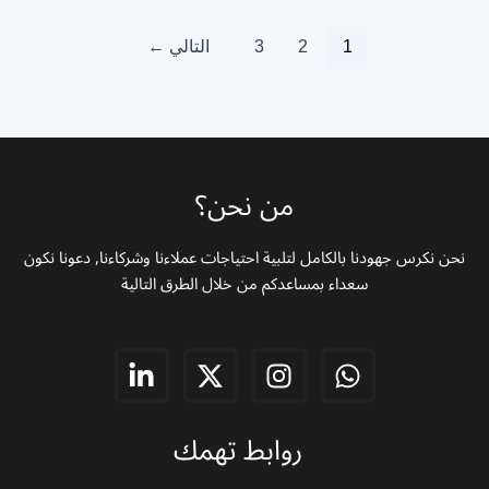
1
2
3
التالي
←
من نحن؟
نحن نكرس جهودنا بالكامل لتلبية احتياجات عملاءنا وشركاءنا, دعونا نكون
سعداء بمساعدكم من خلال الطرق التالية
L
X
I
W
i
-
n
h
n
t
s
a
روابط تهمك
k
w
t
t
e
i
a
s