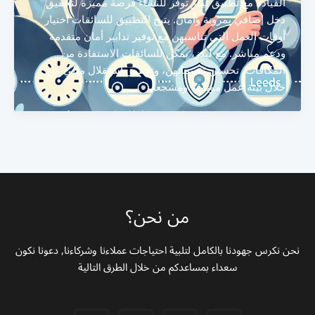
القيادة مع تطبيق ليدز توفر للنساء فرصة مميزة لتحقيق
دخل إضافي بمرونة وأمان. يتيح التطبيق للسائقات اختيار
أوقات العمل التي تناسبهن مع توفير تدابير أمان متقدمة
ودعم مباشر. مع ليدز، يمكن للسائقات الاستفادة من
المكافآت، تحسين تقييماتهن، وتحقيق استقلال مالي من
خلال بيئة عمل موثوقة ومشجعة.
من نحن؟
نحن نكرس جهودنا بالكامل لتلبية احتياجات عملاءنا وشركاءنا, دعونا نكون
سعداء بمساعدكم من خلال الطرق التالية