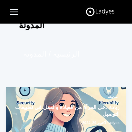
خطي
Main
لى
Menu
لمحتوى
المدونة
الرئيسية
المدونة
المدونة
زيادة دخل المرأة من القيادة والعمل في تطبيقات
التوصيل
ladyes
/
أكتوبر 29, 2024