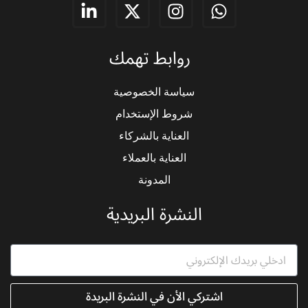
L
X
I
W
i
-
n
h
n
t
s
a
روابط تهمك
k
w
t
t
e
i
a
s
d
t
g
a
سياسة الخصوصية
i
t
r
p
شروط الإستخدام
n
e
a
p
-
r
m
العناية بالشركاء
i
العناية بالعملاء
n
المدونة
النشرة البريدية
اشتركي الأن في النشرة البريدة