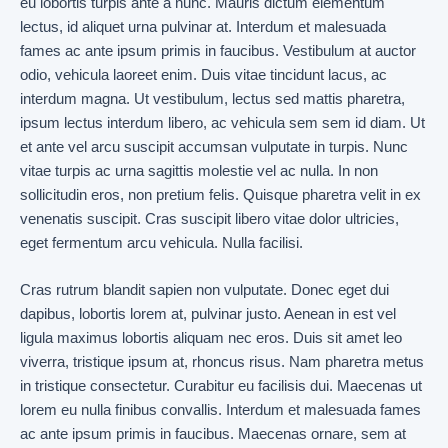
eu lobortis turpis ante a nunc. Mauris dictum elementum
lectus, id aliquet urna pulvinar at. Interdum et malesuada
fames ac ante ipsum primis in faucibus. Vestibulum at auctor
odio, vehicula laoreet enim. Duis vitae tincidunt lacus, ac
interdum magna. Ut vestibulum, lectus sed mattis pharetra,
ipsum lectus interdum libero, ac vehicula sem sem id diam. Ut
et ante vel arcu suscipit accumsan vulputate in turpis. Nunc
vitae turpis ac urna sagittis molestie vel ac nulla. In non
sollicitudin eros, non pretium felis. Quisque pharetra velit in ex
venenatis suscipit. Cras suscipit libero vitae dolor ultricies,
eget fermentum arcu vehicula. Nulla facilisi.
Cras rutrum blandit sapien non vulputate. Donec eget dui
dapibus, lobortis lorem at, pulvinar justo. Aenean in est vel
ligula maximus lobortis aliquam nec eros. Duis sit amet leo
viverra, tristique ipsum at, rhoncus risus. Nam pharetra metus
in tristique consectetur. Curabitur eu facilisis dui. Maecenas ut
lorem eu nulla finibus convallis. Interdum et malesuada fames
ac ante ipsum primis in faucibus. Maecenas ornare, sem at