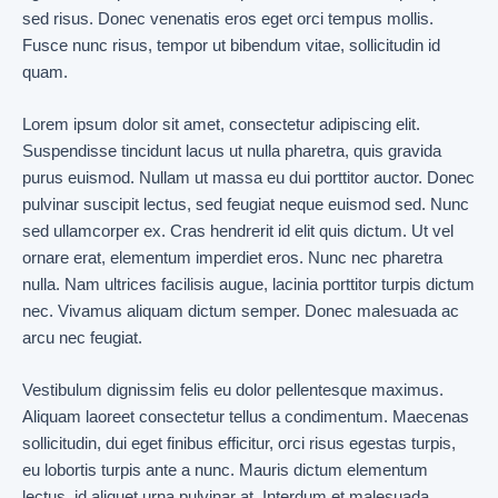
sed risus. Donec venenatis eros eget orci tempus mollis.
Fusce nunc risus, tempor ut bibendum vitae, sollicitudin id
quam.
Lorem ipsum dolor sit amet, consectetur adipiscing elit.
Suspendisse tincidunt lacus ut nulla pharetra, quis gravida
purus euismod. Nullam ut massa eu dui porttitor auctor. Donec
pulvinar suscipit lectus, sed feugiat neque euismod sed. Nunc
sed ullamcorper ex. Cras hendrerit id elit quis dictum. Ut vel
ornare erat, elementum imperdiet eros. Nunc nec pharetra
nulla. Nam ultrices facilisis augue, lacinia porttitor turpis dictum
nec. Vivamus aliquam dictum semper. Donec malesuada ac
arcu nec feugiat.
Vestibulum dignissim felis eu dolor pellentesque maximus.
Aliquam laoreet consectetur tellus a condimentum. Maecenas
sollicitudin, dui eget finibus efficitur, orci risus egestas turpis,
eu lobortis turpis ante a nunc. Mauris dictum elementum
lectus, id aliquet urna pulvinar at. Interdum et malesuada