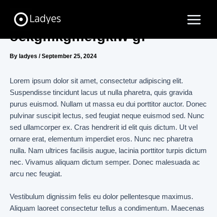
Skip
Main
to
Menu
content
oekgmkgmefgklw gf
By
ladyes
/
September 25, 2024
Lorem ipsum dolor sit amet, consectetur adipiscing elit.
Suspendisse tincidunt lacus ut nulla pharetra, quis gravida
purus euismod. Nullam ut massa eu dui porttitor auctor. Donec
pulvinar suscipit lectus, sed feugiat neque euismod sed. Nunc
sed ullamcorper ex. Cras hendrerit id elit quis dictum. Ut vel
ornare erat, elementum imperdiet eros. Nunc nec pharetra
nulla. Nam ultrices facilisis augue, lacinia porttitor turpis dictum
nec. Vivamus aliquam dictum semper. Donec malesuada ac
arcu nec feugiat.
Vestibulum dignissim felis eu dolor pellentesque maximus.
Aliquam laoreet consectetur tellus a condimentum. Maecenas