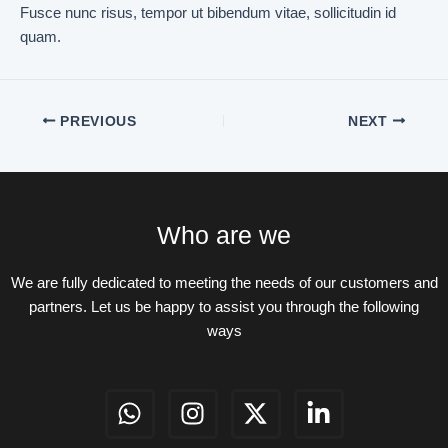
Fusce nunc risus, tempor ut bibendum vitae, sollicitudin id
quam.
PREVIOUS
NEXT
Who are we
We are fully dedicated to meeting the needs of our customers and
partners. Let us be happy to assist you through the following
ways
W
I
X
L
h
n
-
i