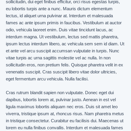
sollicitudin, dui eget finibus efficitur, orci risus egestas turpis,
eu lobortis turpis ante a nunc. Mauris dictum elementum
lectus, id aliquet urna pulvinar at. Interdum et malesuada
fames ac ante ipsum primis in faucibus. Vestibulum at auctor
odio, vehicula laoreet enim. Duis vitae tincidunt lacus, ac
interdum magna. Ut vestibulum, lectus sed mattis pharetra,
ipsum lectus interdum libero, ac vehicula sem sem id diam. Ut
et ante vel arcu suscipit accumsan vulputate in turpis. Nunc
vitae turpis ac urna sagittis molestie vel ac nulla. In non
sollicitudin eros, non pretium felis. Quisque pharetra velit in ex
venenatis suscipit. Cras suscipit libero vitae dolor ultricies,
eget fermentum arcu vehicula. Nulla facilisi.
Cras rutrum blandit sapien non vulputate. Donec eget dui
dapibus, lobortis lorem at, pulvinar justo. Aenean in est vel
ligula maximus lobortis aliquam nec eros. Duis sit amet leo
viverra, tristique ipsum at, rhoncus risus. Nam pharetra metus
in tristique consectetur. Curabitur eu facilisis dui. Maecenas ut
lorem eu nulla finibus convallis. Interdum et malesuada fames