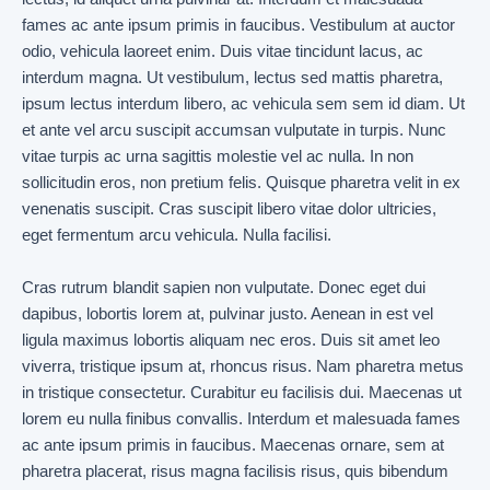
fames ac ante ipsum primis in faucibus. Vestibulum at auctor
odio, vehicula laoreet enim. Duis vitae tincidunt lacus, ac
interdum magna. Ut vestibulum, lectus sed mattis pharetra,
ipsum lectus interdum libero, ac vehicula sem sem id diam. Ut
et ante vel arcu suscipit accumsan vulputate in turpis. Nunc
vitae turpis ac urna sagittis molestie vel ac nulla. In non
sollicitudin eros, non pretium felis. Quisque pharetra velit in ex
venenatis suscipit. Cras suscipit libero vitae dolor ultricies,
eget fermentum arcu vehicula. Nulla facilisi.
Cras rutrum blandit sapien non vulputate. Donec eget dui
dapibus, lobortis lorem at, pulvinar justo. Aenean in est vel
ligula maximus lobortis aliquam nec eros. Duis sit amet leo
viverra, tristique ipsum at, rhoncus risus. Nam pharetra metus
in tristique consectetur. Curabitur eu facilisis dui. Maecenas ut
lorem eu nulla finibus convallis. Interdum et malesuada fames
ac ante ipsum primis in faucibus. Maecenas ornare, sem at
pharetra placerat, risus magna facilisis risus, quis bibendum